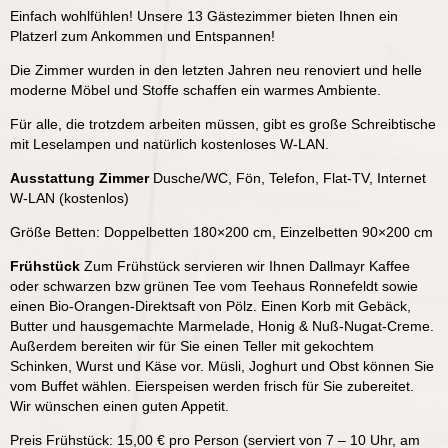
Einfach wohlfühlen! Unsere 13 Gästezimmer bieten Ihnen ein
Platzerl zum Ankommen und Entspannen!
Die Zimmer wurden in den letzten Jahren neu renoviert und helle
moderne Möbel und Stoffe schaffen ein warmes Ambiente.
Für alle, die trotzdem arbeiten müssen, gibt es große Schreibtische
mit Leselampen und natürlich kostenloses W-LAN.
Ausstattung Zimmer
Dusche/WC, Fön, Telefon, Flat-TV, Internet
W-LAN (kostenlos)
Größe Betten: Doppelbetten 180×200 cm, Einzelbetten 90×200 cm
Frühstück
Zum Frühstück servieren wir Ihnen Dallmayr Kaffee
oder schwarzen bzw grünen Tee vom Teehaus Ronnefeldt sowie
einen Bio-Orangen-Direktsaft von Pölz. Einen Korb mit Gebäck,
Butter und hausgemachte Marmelade, Honig & Nuß-Nugat-Creme.
Außerdem bereiten wir für Sie einen Teller mit gekochtem
Schinken, Wurst und Käse vor. Müsli, Joghurt und Obst können Sie
vom Buffet wählen. Eierspeisen werden frisch für Sie zubereitet.
Wir wünschen einen guten Appetit.
Preis Frühstück: 15,00 € pro Person (serviert von 7 – 10 Uhr, am